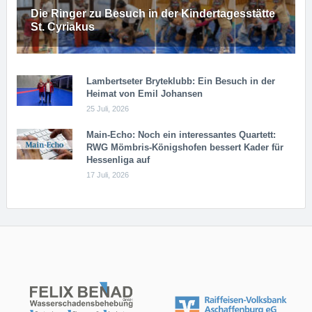
Die Ringer zu Besuch in der Kindertagesstätte
St. Cyriakus
Lambertseter Bryteklubb: Ein Besuch in der
Heimat von Emil Johansen
25 Juli, 2026
Main-Echo: Noch ein in­ter­es­san­tes Quar­tett:
RWG Möm­b­ris-Kö­n­igs­ho­fen bessert Kader für
Hessenliga auf
17 Juli, 2026