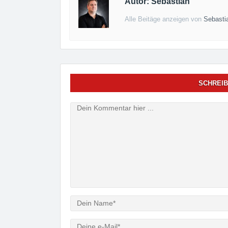
Autor: Sebastian
Alle Beitäge anzeigen von
Sebasti
SCHREIB
Verfasser
e-