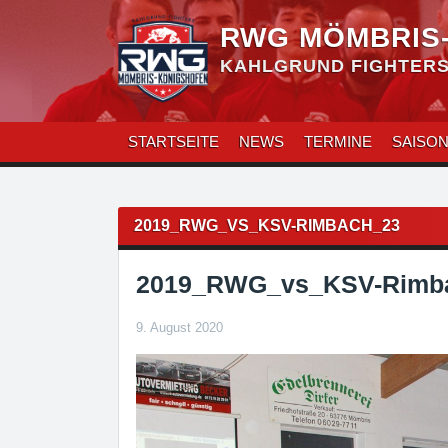
Zum
Inhalt
RWG MÖMBRIS
überspringen
KAHLGRUND FIGHTERS 
STARTSEITE
NEWS
TERMINE
SAISO
Beitragsnavigation
2019_RWG_VS_KSV-RIMBACH_23
2019_RWG_vs_KSV-Rimb
9. August 2020