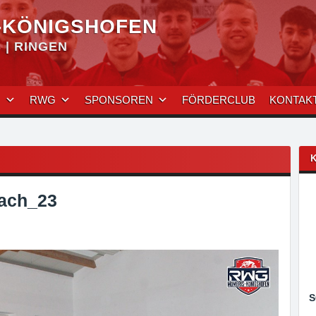
-KÖNIGSHOFEN
| RINGEN
N
RWG
SPONSOREN
FÖRDERCLUB
KONTAK
ach_23