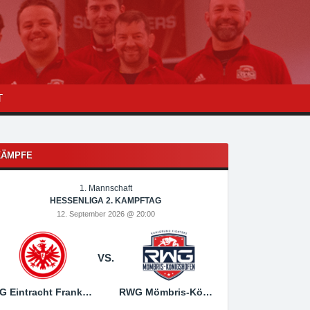
T
KÄMPFE
1. Mannschaft
1
HESSENLIGA 2. KAMPFTAG
HESSEN
12. September 2026 @ 20:00
19. Sep
VS.
SG Eintracht Frankfurt
RWG Mömbris-Königshofen
RWG Mömbris-Königs