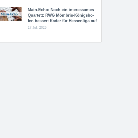
Main-Echo: Noch ein in­ter­es­san­tes
Quar­tett: RWG Möm­b­ris-Kö­n­igs­ho­
fen bessert Kader für Hessenliga auf
17 Juli, 2026