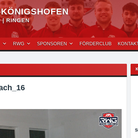
-KÖNIGSHOFEN
| RINGEN
N
RWG
SPONSOREN
FÖRDERCLUB
KONTAK
ach_16