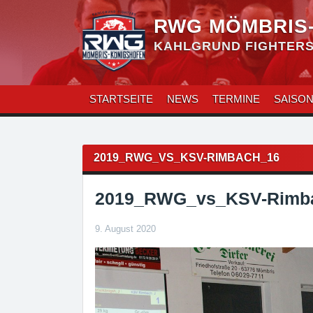
Zum
Inhalt
RWG MÖMBRIS
überspringen
KAHLGRUND FIGHTERS 
STARTSEITE
NEWS
TERMINE
SAISO
Beitragsnavigation
2019_RWG_VS_KSV-RIMBACH_16
2019_RWG_vs_KSV-Rimb
9. August 2020