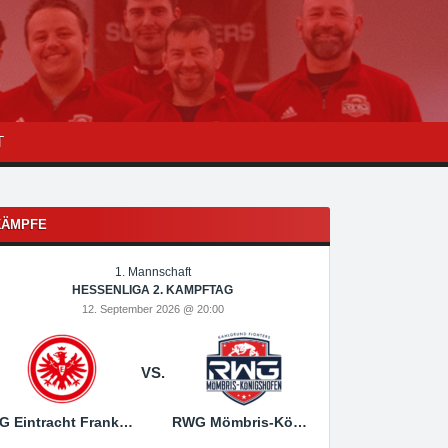
T
KÄMPFE
1. Mannschaft
1
HESSENLIGA 2. KAMPFTAG
HESSEN
12. September 2026 @ 20:00
19. Sep
VS.
SG Eintracht Frankfurt
RWG Mömbris-Königshofen
RWG Mömbris-Königs