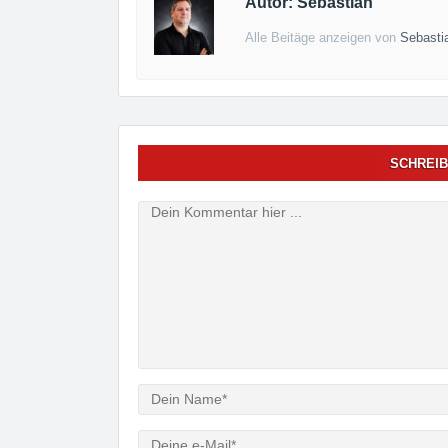
Autor: Sebastian
Alle Beitäge anzeigen von
Sebasti
SCHREIB
Verfasser
e-