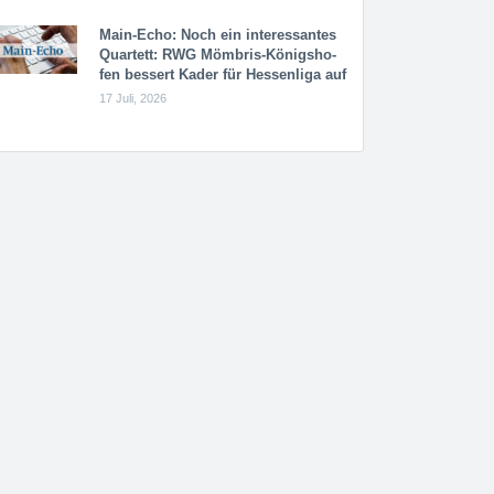
Main-Echo: Noch ein in­ter­es­san­tes
Quar­tett: RWG Möm­b­ris-Kö­n­igs­ho­
fen bessert Kader für Hessenliga auf
17 Juli, 2026