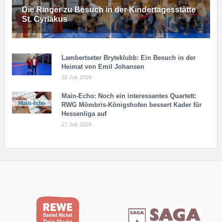
Die Ringer zu Besuch in der Kindertagesstätte
St. Cyriakus
Lambertseter Bryteklubb: Ein Besuch in der
Heimat von Emil Johansen
25 Juli, 2026
Main-Echo: Noch ein in­ter­es­san­tes Quar­tett:
RWG Möm­b­ris-Kö­n­igs­ho­fen bessert Kader für
Hessenliga auf
17 Juli, 2026