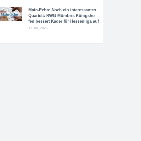
Main-Echo: Noch ein in­ter­es­san­tes
Quar­tett: RWG Möm­b­ris-Kö­n­igs­ho­
fen bessert Kader für Hessenliga auf
17 Juli, 2026