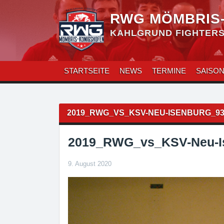
Zum
Inhalt
RWG MÖMBRIS
überspringen
KAHLGRUND FIGHTERS 
STARTSEITE
NEWS
TERMINE
SAISO
Beitragsnavigation
2019_RWG_VS_KSV-NEU-ISENBURG_9
2019_RWG_vs_KSV-Neu-I
9. August 2020