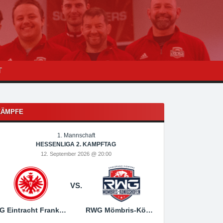
T
KÄMPFE
1. Mannschaft
1
HESSENLIGA 2. KAMPFTAG
HESSEN
12. September 2026 @ 20:00
19. Sep
VS.
SG Eintracht Frankfurt
RWG Mömbris-Königshofen
RWG Mömbris-Königs