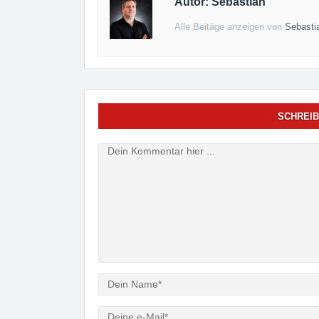
Autor: Sebastian
Alle Beitäge anzeigen von
Sebasti
SCHREIB
Verfasser
e-