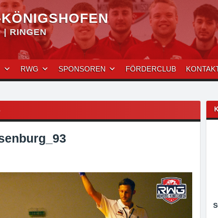
-KÖNIGSHOFEN
| RINGEN
N
RWG
SPONSOREN
FÖRDERCLUB
KONTAK
3
senburg_93