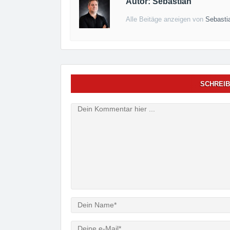
Autor: Sebastian
Alle Beitäge anzeigen von
Sebasti
SCHREIB
Verfasser
e-