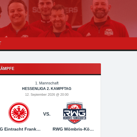
T
KÄMPFE
1. Mannschaft
1
HESSENLIGA 2. KAMPFTAG
HESSEN
12. September 2026 @ 20:00
19. Sep
VS.
SG Eintracht Frankfurt
RWG Mömbris-Königshofen
RWG Mömbris-Königs