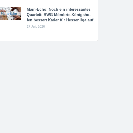
Main-Echo: Noch ein in­ter­es­san­tes
Quar­tett: RWG Möm­b­ris-Kö­n­igs­ho­
fen bessert Kader für Hessenliga auf
17 Juli, 2026