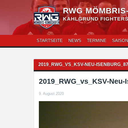
Zum
Inhalt
RWG MÖMBRIS
überspringen
KAHLGRUND FIGHTERS 
STARTSEITE
NEWS
TERMINE
SAISO
Beitragsnavigation
2019_RWG_VS_KSV-NEU-ISENBURG_8
2019_RWG_vs_KSV-Neu-I
9. August 2020