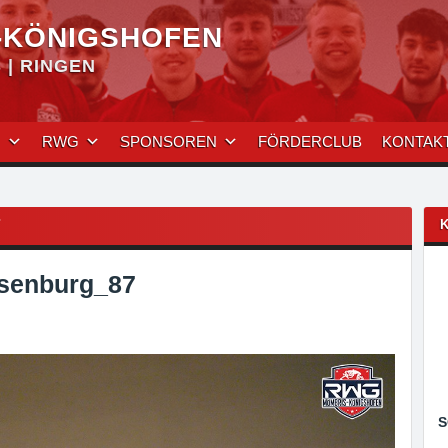
-KÖNIGSHOFEN
| RINGEN
N
RWG
SPONSOREN
FÖRDERCLUB
KONTAK
7
senburg_87