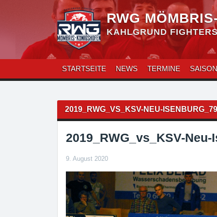
Zum
Inhalt
RWG MÖMBRIS
überspringen
KAHLGRUND FIGHTERS 
STARTSEITE
NEWS
TERMINE
SAISO
Beitragsnavigation
2019_RWG_VS_KSV-NEU-ISENBURG_7
2019_RWG_vs_KSV-Neu-I
9. August 2020