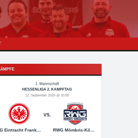
T
KÄMPFE
1. Mannschaft
1
HESSENLIGA 2. KAMPFTAG
HESSEN
12. September 2026 @ 20:00
19. Sep
VS.
SG Eintracht Frankfurt
RWG Mömbris-Königshofen
RWG Mömbris-Königs