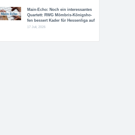
Main-Echo: Noch ein in­ter­es­san­tes
Quar­tett: RWG Möm­b­ris-Kö­n­igs­ho­
fen bessert Kader für Hessenliga auf
17 Juli, 2026