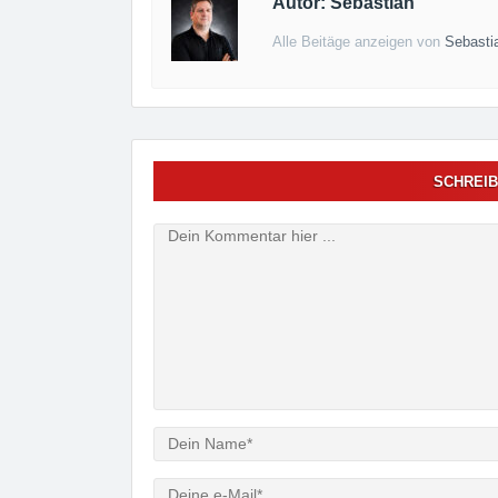
Autor: Sebastian
Alle Beitäge anzeigen von
Sebasti
SCHREIB
Verfasser
e-