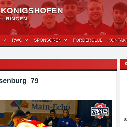
-KÖNIGSHOFEN
| RINGEN
N
RWG
SPONSOREN
FÖRDERCLUB
KONTAK
9
senburg_79