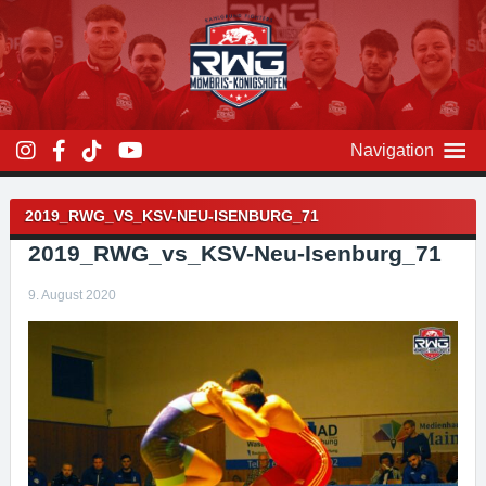
Zum
Inhalt
überspringen
Navigation
Beitragsnavigation
2019_RWG_VS_KSV-NEU-ISENBURG_71
2019_RWG_vs_KSV-Neu-Isenburg_71
9. August 2020