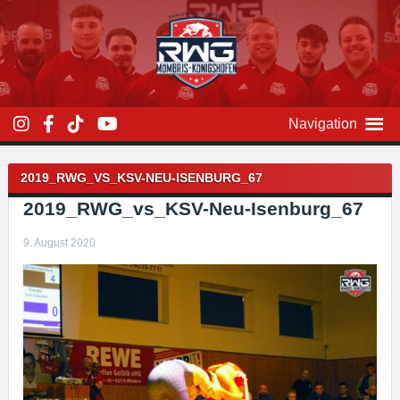
Zum
Inhalt
überspringen
Navigation
Beitragsnavigation
2019_RWG_VS_KSV-NEU-ISENBURG_67
2019_RWG_vs_KSV-Neu-Isenburg_67
9. August 2020