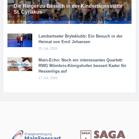
Die Ringer zu Besuch in der Kindertagesstätte
St. Cyriakus
Lambertseter Bryteklubb: Ein Besuch in der
Heimat von Emil Johansen
25 Juli, 2026
Main-Echo: Noch ein in­ter­es­san­tes Quar­tett:
RWG Möm­b­ris-Kö­n­igs­ho­fen bessert Kader für
Hessenliga auf
17 Juli, 2026