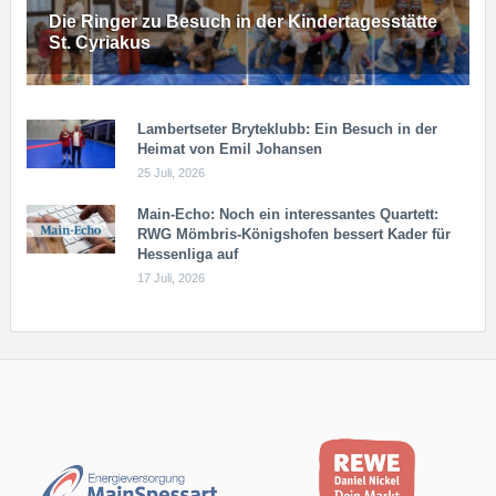
Die Ringer zu Besuch in der Kindertagesstätte
St. Cyriakus
Lambertseter Bryteklubb: Ein Besuch in der
Heimat von Emil Johansen
25 Juli, 2026
Main-Echo: Noch ein in­ter­es­san­tes Quar­tett:
RWG Möm­b­ris-Kö­n­igs­ho­fen bessert Kader für
Hessenliga auf
17 Juli, 2026