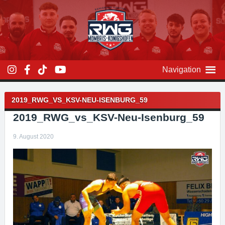
Zum
Inhalt
überspringen
Navigation
Beitragsnavigation
2019_RWG_VS_KSV-NEU-ISENBURG_59
2019_RWG_vs_KSV-Neu-Isenburg_59
9. August 2020