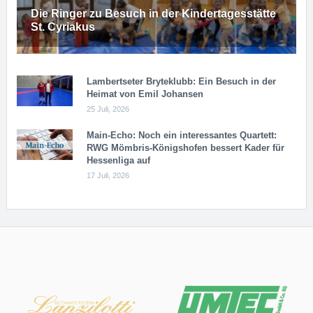
Die Ringer zu Besuch in der Kindertagesstätte
St. Cyriakus
Lambertseter Bryteklubb: Ein Besuch in der
Heimat von Emil Johansen
25 Juli, 2026
Main-Echo: Noch ein in­ter­es­san­tes Quar­tett:
RWG Möm­b­ris-Kö­n­igs­ho­fen bessert Kader für
Hessenliga auf
17 Juli, 2026