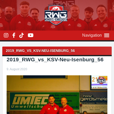
Zum
Inhalt
überspringen
Navigation
Beitragsnavigation
2019_RWG_VS_KSV-NEU-ISENBURG_56
2019_RWG_vs_KSV-Neu-Isenburg_56
9. August 2020