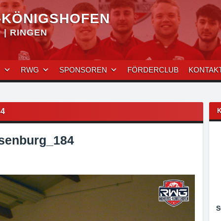
-KÖNIGSHOFEN
| RINGEN
N
RWG
SPONSOREN
FÖRDERCLUB
KONTAK
4
senburg_184