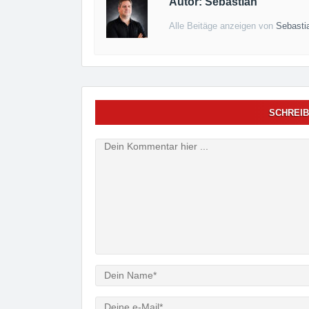
Autor: Sebastian
Alle Beitäge anzeigen von
Sebasti
SCHREIB
Verfasser
e-