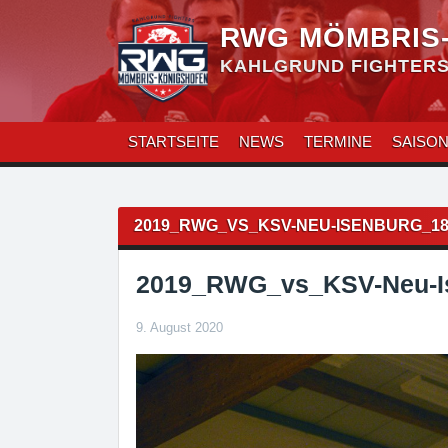
Zum
Inhalt
RWG MÖMBRIS
überspringen
KAHLGRUND FIGHTERS 
STARTSEITE
NEWS
TERMINE
SAISO
Beitragsnavigation
2019_RWG_VS_KSV-NEU-ISENBURG_18
2019_RWG_vs_KSV-Neu-I
9. August 2020