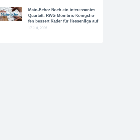
Main-Echo: Noch ein in­ter­es­san­tes
Quar­tett: RWG Möm­b­ris-Kö­n­igs­ho­
fen bessert Kader für Hessenliga auf
17 Juli, 2026