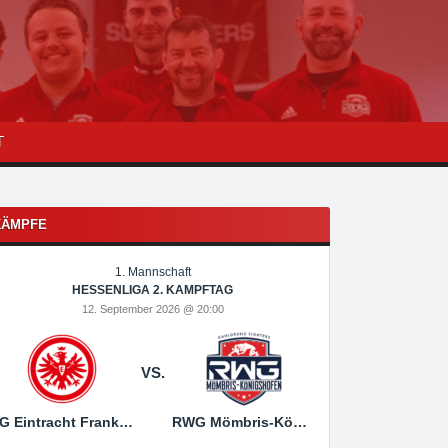
T
KÄMPFE
1. Mannschaft
1
HESSENLIGA 2. KAMPFTAG
HESSEN
12. September 2026 @ 20:00
19. Sep
VS.
SG Eintracht Frankfurt
RWG Mömbris-Königshofen
RWG Mömbris-Königs