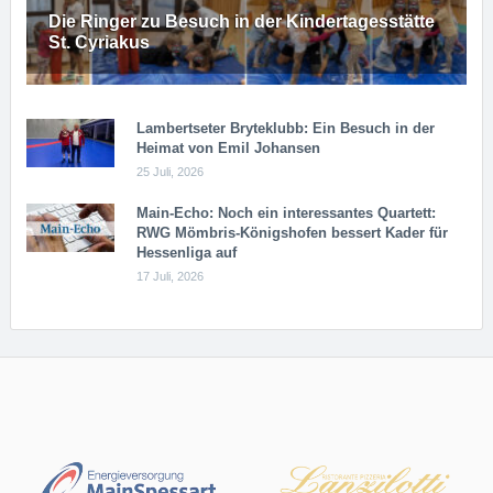
Die Ringer zu Besuch in der Kindertagesstätte
St. Cyriakus
Lambertseter Bryteklubb: Ein Besuch in der
Heimat von Emil Johansen
25 Juli, 2026
Main-Echo: Noch ein in­ter­es­san­tes Quar­tett:
RWG Möm­b­ris-Kö­n­igs­ho­fen bessert Kader für
Hessenliga auf
17 Juli, 2026