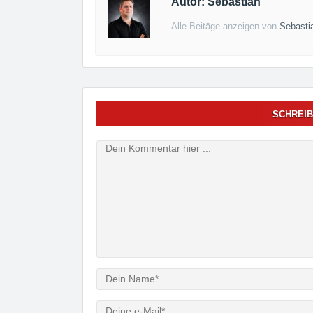
Autor: Sebastian
Alle Beitäge anzeigen von
Sebasti
SCHREIB
Verfasser
e-