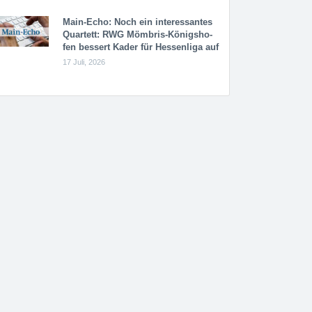
Main-Echo: Noch ein in­ter­es­san­tes
Quar­tett: RWG Möm­b­ris-Kö­n­igs­ho­
fen bessert Kader für Hessenliga auf
17 Juli, 2026