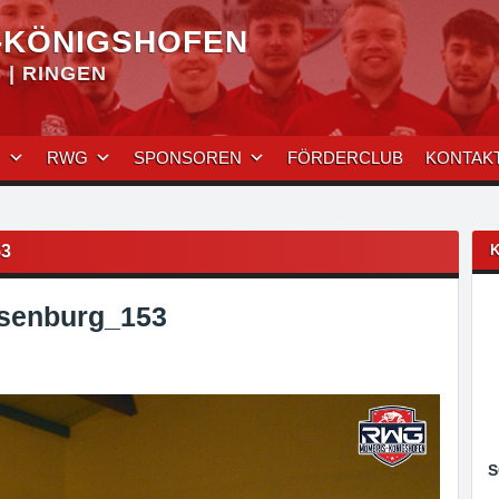
-KÖNIGSHOFEN
| RINGEN
N
RWG
SPONSOREN
FÖRDERCLUB
KONTAK
3
senburg_153