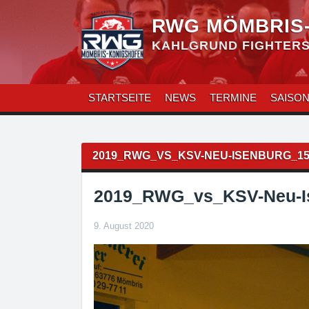
Zum
Inhalt
RWG MÖMBRIS
überspringen
KAHLGRUND FIGHTERS 
STARTSEITE
NEWS
TERMINE
SAISO
Beitragsnavigation
2019_RWG_VS_KSV-NEU-ISENBURG_15
2019_RWG_vs_KSV-Neu-I
9. August 2020