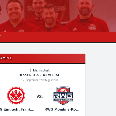
T
KÄMPFE
1. Mannschaft
1
HESSENLIGA 2. KAMPFTAG
HESSEN
12. September 2026 @ 20:00
19. Sep
VS.
SG Eintracht Frankfurt
RWG Mömbris-Königshofen
RWG Mömbris-Königs