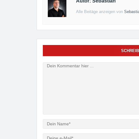
Autor: Sebastian
Alle Beitäge anzeigen von
Sebasti
SCHREIB
Verfasser
e-