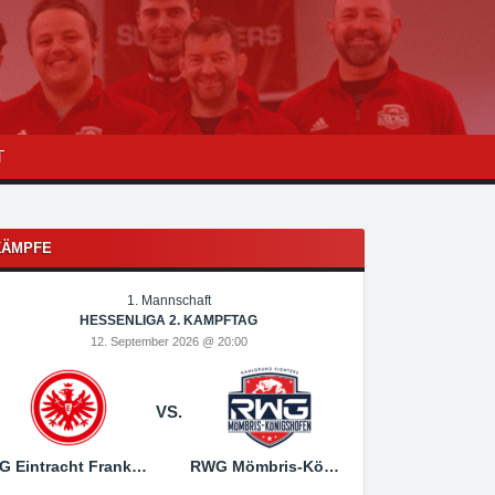
T
KÄMPFE
1. Mannschaft
1
HESSENLIGA 2. KAMPFTAG
HESSEN
12. September 2026 @ 20:00
19. Sep
VS.
SG Eintracht Frankfurt
RWG Mömbris-Königshofen
RWG Mömbris-Königs