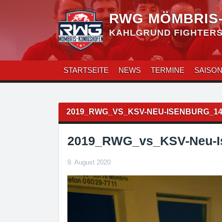
Zum
Inhalt
RWG MÖMBRIS
überspringen
KAHLGRUND FIGHTERS 
STARTSEITE
NEWS
TERMINE
SAISO
Beitragsnavigation
2019_RWG_VS_KSV-NEU-ISENBURG_14
2019_RWG_vs_KSV-Neu-I
9. August 2020