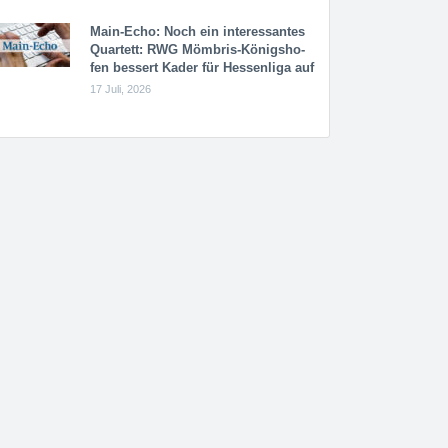
Main-Echo: Noch ein in­ter­es­san­tes
Quar­tett: RWG Möm­b­ris-Kö­n­igs­ho­
fen bessert Kader für Hessenliga auf
17 Juli, 2026