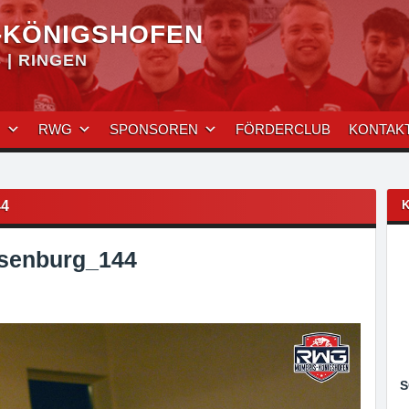
-KÖNIGSHOFEN
| RINGEN
N
RWG
SPONSOREN
FÖRDERCLUB
KONTAK
4
senburg_144