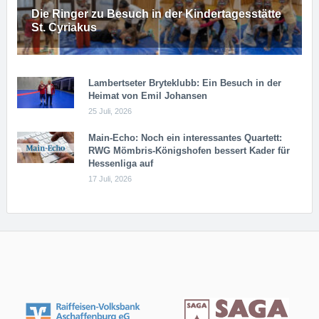
Die Ringer zu Besuch in der Kindertagesstätte
St. Cyriakus
Lambertseter Bryteklubb: Ein Besuch in der
Heimat von Emil Johansen
25 Juli, 2026
Main-Echo: Noch ein in­ter­es­san­tes Quar­tett:
RWG Möm­b­ris-Kö­n­igs­ho­fen bessert Kader für
Hessenliga auf
17 Juli, 2026