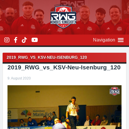
Zum
Inhalt
überspringen
Navigation
Beitragsnavigation
2019_RWG_VS_KSV-NEU-ISENBURG_120
2019_RWG_vs_KSV-Neu-Isenburg_120
9. August 2020