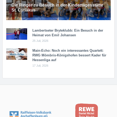
Die Ringer zu Besuch in der Kindertagesstätte
St. Cyriakus
Lambertseter Bryteklubb: Ein Besuch in der
Heimat von Emil Johansen
25 Juli, 2026
Main-Echo: Noch ein in­ter­es­san­tes Quar­tett:
RWG Möm­b­ris-Kö­n­igs­ho­fen bessert Kader für
Hessenliga auf
17 Juli, 2026