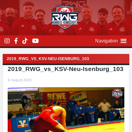
Zum
Inhalt
überspringen
Navigation
Beitragsnavigation
2019_RWG_VS_KSV-NEU-ISENBURG_103
2019_RWG_vs_KSV-Neu-Isenburg_103
9. August 2020