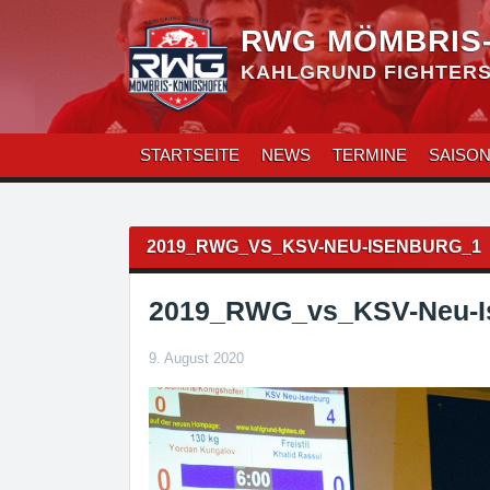
Zum
Inhalt
RWG MÖMBRIS
überspringen
KAHLGRUND FIGHTERS 
STARTSEITE
NEWS
TERMINE
SAISO
Beitragsnavigation
2019_RWG_VS_KSV-NEU-ISENBURG_1
2019_RWG_vs_KSV-Neu-I
9. August 2020