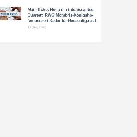
Main-Echo: Noch ein in­ter­es­san­tes
Quar­tett: RWG Möm­b­ris-Kö­n­igs­ho­
fen bessert Kader für Hessenliga auf
17 Juli, 2026