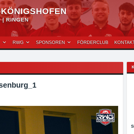
-KÖNIGSHOFEN
| RINGEN
N
RWG
SPONSOREN
FÖRDERCLUB
KONTAK
senburg_1