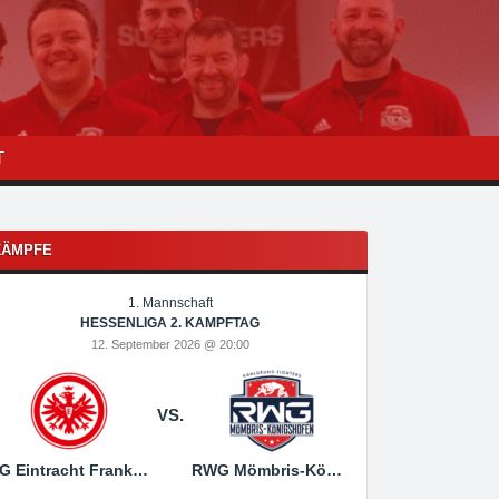
T
KÄMPFE
1. Mannschaft
1
HESSENLIGA 2. KAMPFTAG
HESSEN
12. September 2026 @ 20:00
19. Sep
VS.
SG Eintracht Frankfurt
RWG Mömbris-Königshofen
RWG Mömbris-Königs