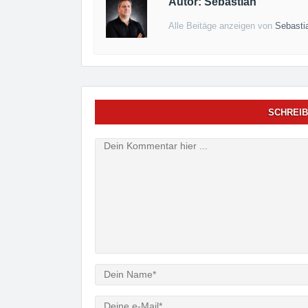
Autor: Sebastian
Alle Beitäge anzeigen von
Sebasti
SCHREIB
Verfasser
e-