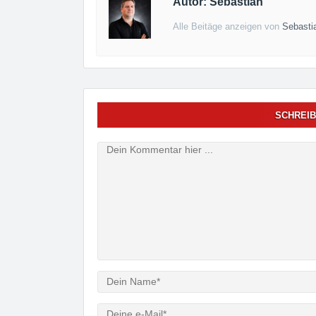
Autor: Sebastian
Alle Beitäge anzeigen von
Sebasti
SCHREIB
Verfasser
e-