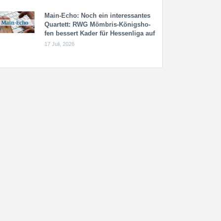
Main-Echo: Noch ein in­ter­es­san­tes
Quar­tett: RWG Möm­b­ris-Kö­n­igs­ho­
fen bessert Kader für Hessenliga auf
17 Juli, 2026