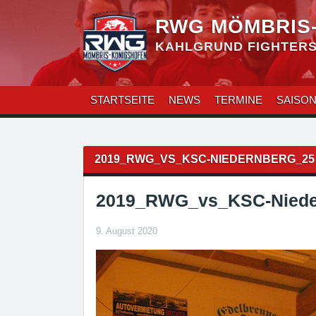
Zum
Inhalt
RWG MÖMBRIS
überspringen
KAHLGRUND FIGHTERS 
STARTSEITE
NEWS
TERMINE
SAISO
Beitragsnavigation
2019_RWG_VS_KSC-NIEDERNBERG_25
2019_RWG_vs_KSC-Niede
9. August 2020