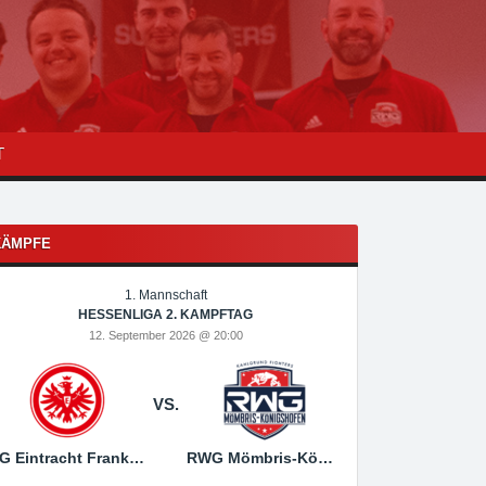
T
KÄMPFE
1. Mannschaft
1
HESSENLIGA 2. KAMPFTAG
HESSEN
12. September 2026 @ 20:00
19. Sep
VS.
SG Eintracht Frankfurt
RWG Mömbris-Königshofen
RWG Mömbris-Königs