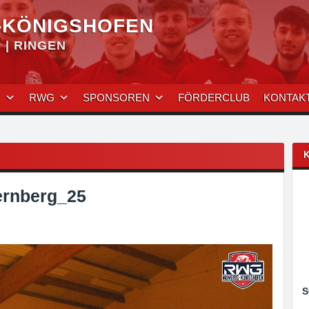
-KÖNIGSHOFEN
| RINGEN
N
RWG
SPONSOREN
FÖRDERCLUB
KONTAK
rnberg_25