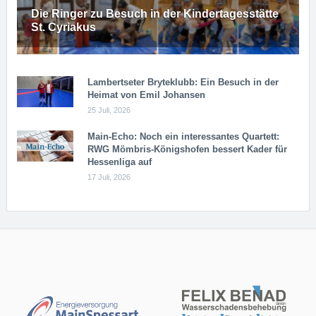
Die Ringer zu Besuch in der Kindertagesstätte
St. Cyriakus
Lambertseter Bryteklubb: Ein Besuch in der
Heimat von Emil Johansen
25 Juli, 2026
Main-Echo: Noch ein in­ter­es­san­tes Quar­tett:
RWG Möm­b­ris-Kö­n­igs­ho­fen bessert Kader für
Hessenliga auf
17 Juli, 2026