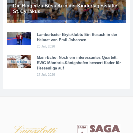
Die Ringer zu Besuch in der Kindertagesstätte
St. Cyriakus
Lambertseter Bryteklubb: Ein Besuch in der
Heimat von Emil Johansen
25 Juli, 2026
Main-Echo: Noch ein in­ter­es­san­tes Quar­tett:
RWG Möm­b­ris-Kö­n­igs­ho­fen bessert Kader für
Hessenliga auf
17 Juli, 2026