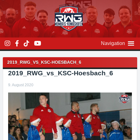
Zum
Inhalt
überspringen
Navigation
Beitragsnavigation
2019_RWG_VS_KSC-HOESBACH_6
2019_RWG_vs_KSC-Hoesbach_6
9. August 2020