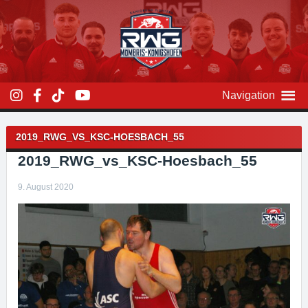
Zum
Inhalt
überspringen
Navigation
Beitragsnavigation
2019_RWG_VS_KSC-HOESBACH_55
2019_RWG_vs_KSC-Hoesbach_55
9. August 2020