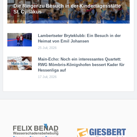
Die Ringer zu Besuch in der Kindertagesstätte
St. Cyriakus
Lambertseter Bryteklubb: Ein Besuch in der
Heimat von Emil Johansen
25 Juli, 2026
Main-Echo: Noch ein in­ter­es­san­tes Quar­tett:
RWG Möm­b­ris-Kö­n­igs­ho­fen bessert Kader für
Hessenliga auf
17 Juli, 2026