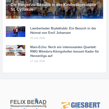
Die Ringer zu Besuch in der Kindertagesstätte
St. Cyriakus
Lambertseter Bryteklubb: Ein Besuch in der
Heimat von Emil Johansen
25 Juli, 2026
Main-Echo: Noch ein in­ter­es­san­tes Quar­tett:
RWG Möm­b­ris-Kö­n­igs­ho­fen bessert Kader für
Hessenliga auf
17 Juli, 2026