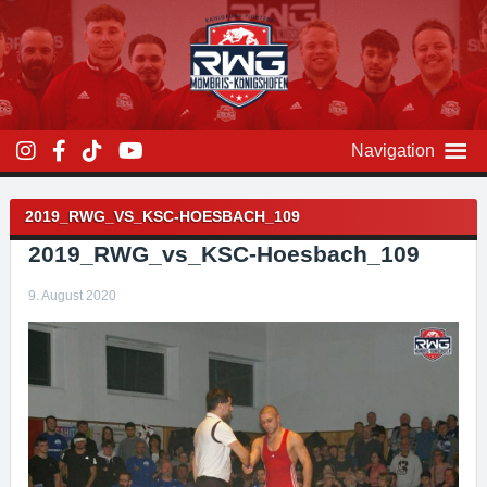
Zum
Inhalt
überspringen
Navigation
Beitragsnavigation
2019_RWG_VS_KSC-HOESBACH_109
2019_RWG_vs_KSC-Hoesbach_109
9. August 2020