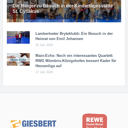
Die Ringer zu Besuch in der Kindertagesstätte
St. Cyriakus
Lambertseter Bryteklubb: Ein Besuch in der
Heimat von Emil Johansen
25 Juli, 2026
Main-Echo: Noch ein in­ter­es­san­tes Quar­tett:
RWG Möm­b­ris-Kö­n­igs­ho­fen bessert Kader für
Hessenliga auf
17 Juli, 2026