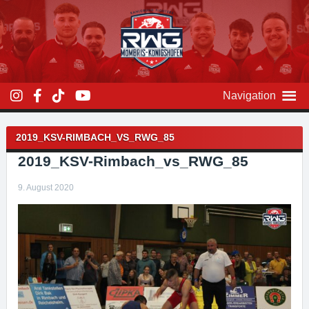
Zum
Inhalt
überspringen
Navigation
Beitragsnavigation
2019_KSV-RIMBACH_VS_RWG_85
2019_KSV-Rimbach_vs_RWG_85
9. August 2020