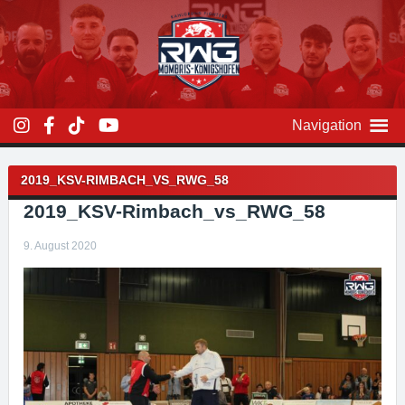
Zum
Inhalt
überspringen
Navigation
Beitragsnavigation
2019_KSV-RIMBACH_VS_RWG_58
2019_KSV-Rimbach_vs_RWG_58
9. August 2020