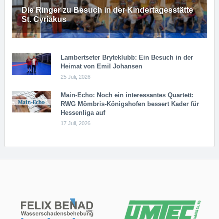
Die Ringer zu Besuch in der Kindertagesstätte
St. Cyriakus
Lambertseter Bryteklubb: Ein Besuch in der
Heimat von Emil Johansen
25 Juli, 2026
Main-Echo: Noch ein in­ter­es­san­tes Quar­tett:
RWG Möm­b­ris-Kö­n­igs­ho­fen bessert Kader für
Hessenliga auf
17 Juli, 2026