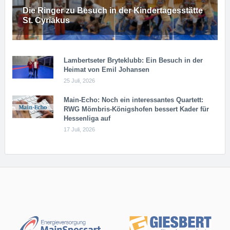
Die Ringer zu Besuch in der Kindertagesstätte
St. Cyriakus
Lambertseter Bryteklubb: Ein Besuch in der
Heimat von Emil Johansen
25 Juli, 2026
Main-Echo: Noch ein in­ter­es­san­tes Quar­tett:
RWG Möm­b­ris-Kö­n­igs­ho­fen bessert Kader für
Hessenliga auf
17 Juli, 2026