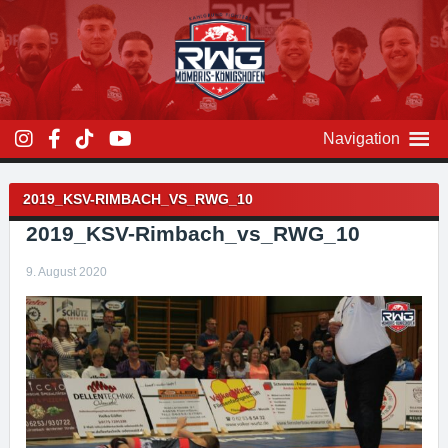
Zum
Inhalt
überspringen
Navigation
Beitragsnavigation
2019_KSV-RIMBACH_VS_RWG_10
2019_KSV-Rimbach_vs_RWG_10
9. August 2020