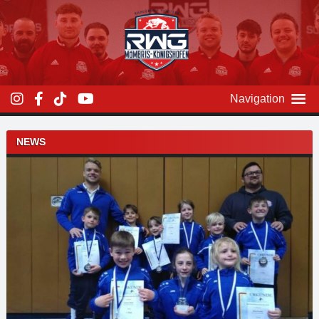
Zum
Inhalt
überspringen
Navigation
Beitragsnavigation
NEWS