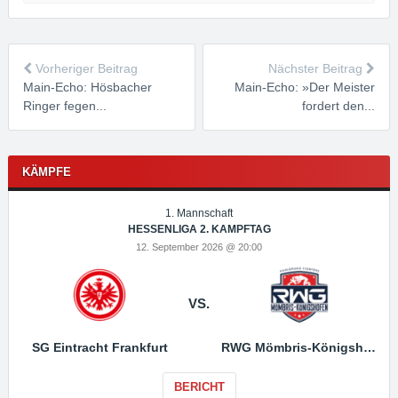
Vorheriger Beitrag
Nächster Beitrag
Main-Echo: Hösbacher
Main-Echo: »Der Meister
Ringer fegen...
fordert den...
KÄMPFE
1. Mannschaft
HESSENLIGA 2. KAMPFTAG
12. September 2026 @ 20:00
VS.
SG Eintracht Frankfurt
RWG Mömbris-Königshofen
BERICHT