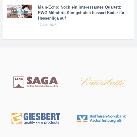
Main-Echo: Noch ein in­ter­es­san­tes Quar­tett:
RWG Möm­b­ris-Kö­n­igs­ho­fen bessert Kader für
Hessenliga auf
17 Juli, 2026